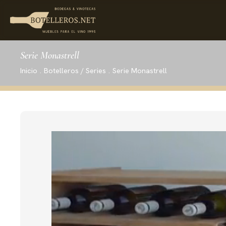
Serie Monastrell
Inicio
.
Botelleros / Series
.
Serie Monastrell