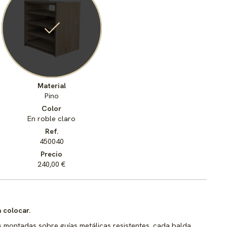
Material
Pino
Color
En roble claro
Ref.
450040
Precio
240,00 €
 colocar.
s montadas sobre guías metálicas resistentes, cada balda