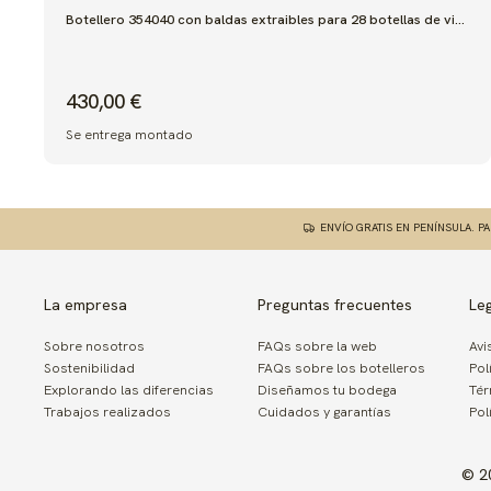
Botellero 354040 con baldas extraibles para 28 botellas de vino o cava.
430,00 €
Se entrega montado
Detalles del artículo
ENVÍO GRATIS EN PENÍNSULA. P
La empresa
Preguntas frecuentes
Le
Sobre nosotros
FAQs sobre la web
Avi
Sostenibilidad
FAQs sobre los botelleros
Pol
Explorando las diferencias
Diseñamos tu bodega
Tér
Trabajos realizados
Cuidados y garantías
Pol
© 2