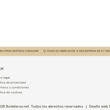
ARA OTROS DESTINOS, CONSULTAR
PLAZO DE FABRICACIÓN: 5 DÍAS (ENTREGA EN 5-7 DÍA
gal
so legal
ítica de privacidad
minos y condiciones
ítica de cookies
025 Botelleros.net. Todos los derechos reservados
Diseño web