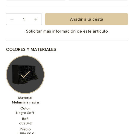
1
Añadir a la cesta
Solicitar más información de este artículo
COLORES Y MATERIALES
Material
Melamina negra
Color
Negro Soft
Ref.
652042
Precio
1.556,00 €