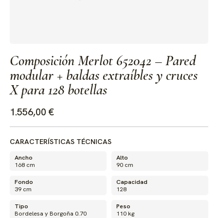
Composición Merlot 652042 – Pared
modular + baldas extraíbles y cruces
X para 128 botellas
1.556,00 €
CARACTERÍSTICAS TÉCNICAS
Ancho
Alto
168 cm
90 cm
Fondo
Capacidad
39 cm
128
Tipo
Peso
Bordelesa y Borgoña 0.70
110 kg