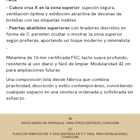
Cubos cruz X en la zona superior
: sujeción segura,
ventilación óptima y exhibición atractiva de decenas de
botellas con las etiquetas visibles.
Puertas abatibles superiores
con tiradores discretos en
forma de C: permiten ocultar o mostrar la zona superior
según prefieras, aportando un toque moderno y minimalista.
Melamina de 16 mm certificada FSC, tacto suave profundo,
resistente al uso diario y fácil de limpiar. Modularidad 42 cm
para ampliaciones futuras.
Una composición lista desde fábrica que combina
practicidad, discreción y estilo contemporáneo, convirtiendo
cualquier espacio en una vinoteca ordenada y sofisticada sin
esfuerzo.
ENVÍO GRATIS EN PENÍNSULA. PARA OTROS DESTINOS, CONSULTAR
PLAZO DE FABRICACIÓN: 5 DÍAS (ENTREGA EN 5-7 DÍAS). PARA INSTALACIONES,
CONSULTAR