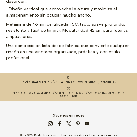
desorden.
Diseño vertical que aprovecha la altura y maximiza el
almacenamiento sin ocupar mucho ancho.
Melamina de 16 mm certificada FSC, tacto suave profundo,
resistente y fácil de limpiar. Modularidad 42 cm para futuras
ampliaciones.
Una composición lista desde fábrica que convierte cualquier
rincón en una vinoteca organizada, práctica y con estilo
profesional.
ENVÍO GRATIS EN PENÍNSULA. PARA OTROS DESTINOS, CONSULTAR
PLAZO DE FABRICACIÓN: 5 DÍAS (ENTREGA EN 5-7 DÍAS). PARA INSTALACIONES,
CONSULTAR
Síguenos en redes
© 2025 Botelleros.net. Todos los derechos reservados