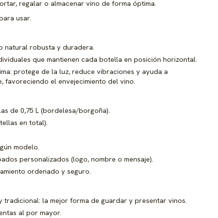
ortar, regalar o almacenar vino de forma óptima.
para usar.
 natural robusta y duradera.
dividuales que mantienen cada botella en posición horizontal.
ima: protege de la luz, reduce vibraciones y ayuda a
 favoreciendo el envejecimiento del vino.
las de 0,75 L (bordelesa/borgoña).
ellas en total).
o
egún modelo.
abados personalizados (logo, nombre o mensaje).
enamiento ordenado y seguro.
 tradicional: la mejor forma de guardar y presentar vinos.
entas al por mayor.