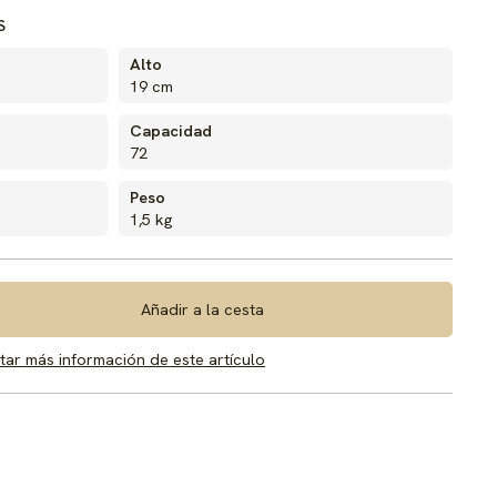
S
Alto
19 cm
Capacidad
72
Peso
1,5 kg
Añadir a la cesta
itar más información de este artículo