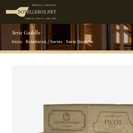
Serie Godello
Inicio
.
Botelleros / Series
.
Serie Godello