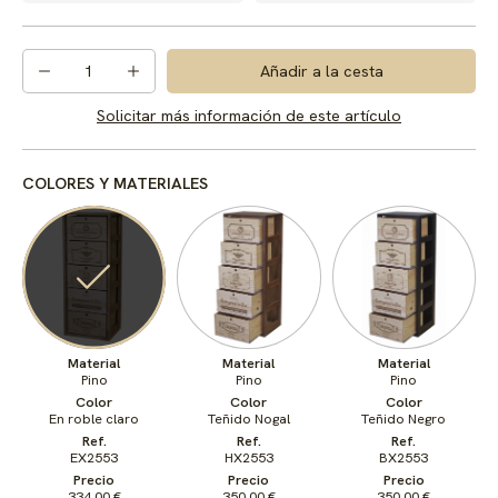
1
Añadir a la cesta
Solicitar más información de este artículo
COLORES Y MATERIALES
Material
Material
Material
Pino
Pino
Pino
Color
Color
Color
En roble claro
Teñido Nogal
Teñido Negro
Ref.
Ref.
Ref.
EX2553
HX2553
BX2553
Precio
Precio
Precio
334,00 €
350,00 €
350,00 €