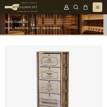
Serie Godello
Inicio
.
Botelleros / Series
.
Serie Godello