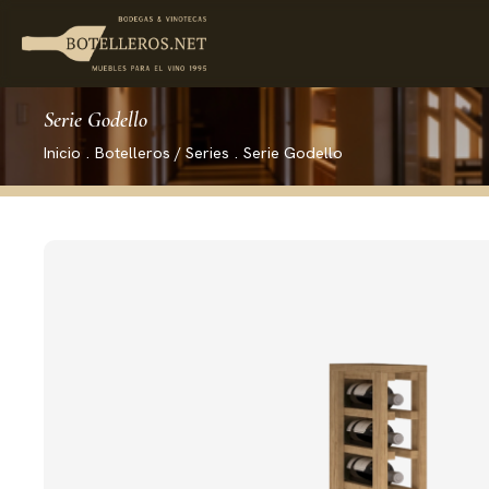
Serie Godello
Inicio
.
Botelleros / Series
.
Serie Godello