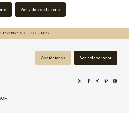
erie
Ver vídeo de la serie
S). PARA INSTALACIONES, CONSULTAR
Contáctanos
Ser colaborador
 SGM